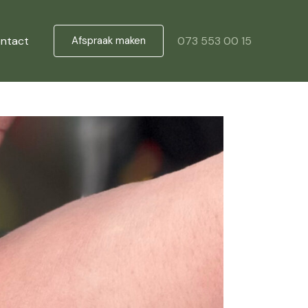
ntact
Afspraak maken
073 553 00 15