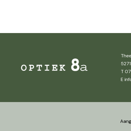
Thee
5271
T 07
E in
Aang